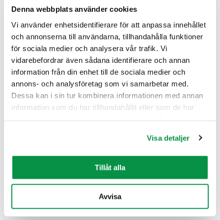
Läs mer
Denna webbplats använder cookies
Vi använder enhetsidentifierare för att anpassa innehållet
och annonserna till användarna, tillhandahålla funktioner
för sociala medier och analysera vår trafik. Vi
vidarebefordrar även sådana identifierare och annan
information från din enhet till de sociala medier och
annons- och analysföretag som vi samarbetar med.
Dessa kan i sin tur kombinera informationen med annan
information som du har tillhandahållit eller som de har
samlat in när du har använt deras tjänster. Du kan
Parent company Neo Industrial changes its
förändra användningen av kakor genom att förändra
name to Reka Industrial
Visa detaljer
inställningarna från Information om kakor (cookies)-
25.11.2020
NYHETER
länken i nedre delen av sidan.
The change of name underlines the Reka Group’s
Tillåt alla
transformation from an investment company to a strong,
Finnish, family-owned industrial company. Over 120-
Avvisa
year[...]