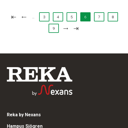
…
3
4
5
6
7
8
9
Reka by Nexans
Hampus Sjögren