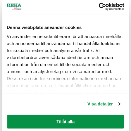
Denna webbplats använder cookies
Vi använder enhetsidentifierare för att anpassa innehållet
Sales Organization renewal as of 1 January
och annonserna till användarna, tillhandahålla funktioner
2026
för sociala medier och analysera vår trafik. Vi
vidarebefordrar även sådana identifierare och annan
15.12.2025
NYHETER
,
UNCATEGORIZED
information från din enhet till de sociala medier och
Läs mer
annons- och analysföretag som vi samarbetar med.
Dessa kan i sin tur kombinera informationen med annan
information som du har tillhandahållit eller som de har
samlat in när du har använt deras tjänster. Du kan
förändra användningen av kakor genom att förändra
Visa detaljer
inställningarna från Information om kakor (cookies)-
länken i nedre delen av sidan.
Tillåt alla