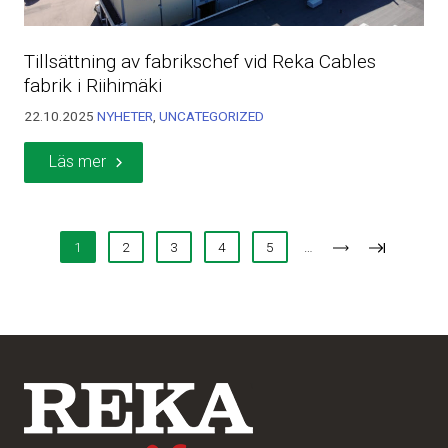
Tillsättning av fabrikschef vid Reka Cables
fabrik i Riihimäki
22.10.2025
NYHETER
,
UNCATEGORIZED
Läs mer
1
2
3
4
5
…