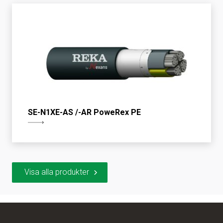
SE-N1XE-AS /-AR PoweRex PE
Visa alla produkter