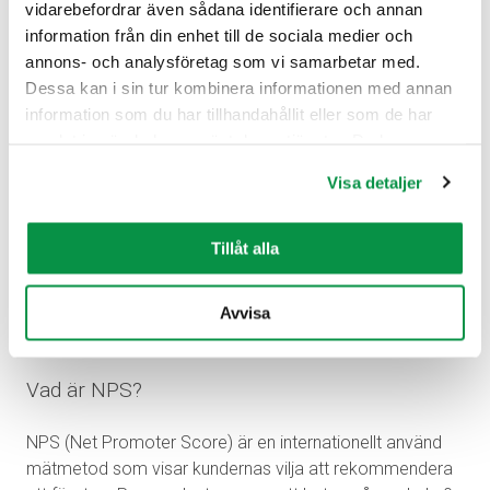
vidarebefordrar även sådana identifierare och annan
information från din enhet till de sociala medier och
annons- och analysföretag som vi samarbetar med.
Dessa kan i sin tur kombinera informationen med annan
VD
Jari Ojala
är också glad över resultaten och
information som du har tillhandahållit eller som de har
kommenterar:
samlat in när du har använt deras tjänster. Du kan
“Det är glädjande att se att våra kunder uppfattar vår
förändra användningen av kakor genom att förändra
Visa detaljer
utveckling positivt. Tillsammans med våra kunder har vi
inställningarna från Information om kakor (cookies)-
hittat lösningar som tar oss framåt. Feedback är en
länken i nedre delen av sidan.
värdefull kompass som hjälper oss att kontinuerligt
Tillåt alla
förbättra våra tjänster, produkter samt lösningar för
elektrifiering och hållbar utveckling. Tack till våra kunder
Avvisa
för ert förtroende och samarbete.”
Vad är NPS?
NPS (Net Promoter Score) är en internationellt använd
mätmetod som visar kundernas vilja att rekommendera