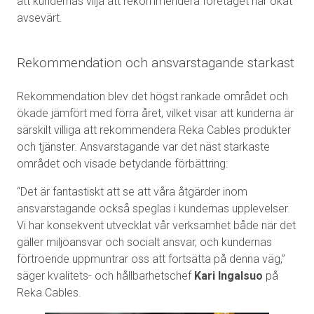
att kundernas vilja att rekommendera företaget har ökat
avsevärt.
Rekommendation och ansvarstagande starkast
Rekommendation blev det högst rankade området och
ökade jämfört med förra året, vilket visar att kunderna är
särskilt villiga att rekommendera Reka Cables produkter
och tjänster. Ansvarstagande var det näst starkaste
området och visade betydande förbättring:
“Det är fantastiskt att se att våra åtgärder inom
ansvarstagande också speglas i kundernas upplevelser.
Vi har konsekvent utvecklat vår verksamhet både när det
gäller miljöansvar och socialt ansvar, och kundernas
förtroende uppmuntrar oss att fortsätta på denna väg,”
säger kvalitets- och hållbarhetschef
Kari Ingalsuo
på
Reka Cables.