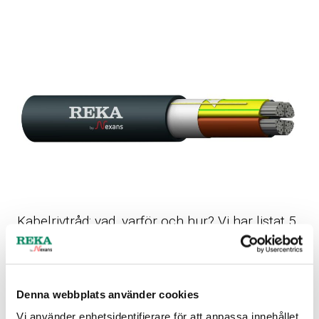
Kabelrivtråd: vad, varför och hur? Vi har listat 5
fördelar!
18.9.2024
ANVÄNDNINGSOMRÅDEN
,
NYHETER
,
UNCATEGORIZED
Läs mer
Denna webbplats använder cookies
Vi använder enhetsidentifierare för att anpassa innehållet