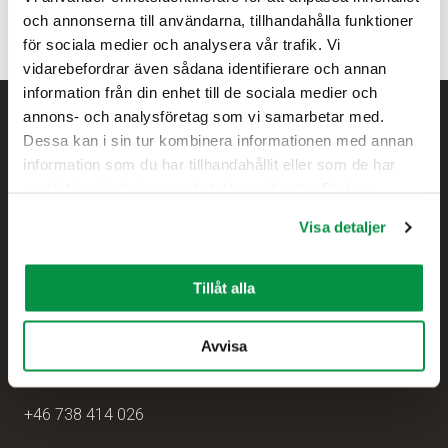
och annonserna till användarna, tillhandahålla funktioner
för sociala medier och analysera vår trafik. Vi
vidarebefordrar även sådana identifierare och annan
information från din enhet till de sociala medier och
annons- och analysföretag som vi samarbetar med.
Dessa kan i sin tur kombinera informationen med annan
information som du har tillhandahållit eller som de har
samlat in när du har använt deras tjänster. Du kan
förändra användningen av kakor genom att förändra
Visa detaljer
inställningarna från Information om kakor (cookies)-
länken i nedre delen av sidan.
Tillåt alla
Reka by Nexans
Hampus Sjögren
Avvisa
Försäljningschef
+46 738 414 026