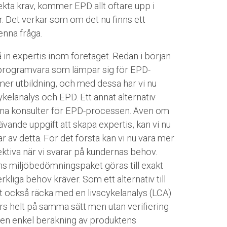
ekta krav, kommer EPD allt oftare upp i
. Det verkar som om det nu finns ett
enna fråga.
få in expertis inom företaget. Redan i början
i programvara som lämpar sig för EPD-
er utbildning, och med dessa har vi nu
ykelanalys och EPD. Ett annat alternativ
terna konsulter för EPD-processen. Även om
ävande uppgift att skapa expertis, kan vi nu
ar av detta. För det första kan vi nu vara mer
ektiva när vi svarar på kundernas behov.
 miljöbedömningspaket göras till exakt
liga behov kräver. Som ett alternativ till
t också räcka med en livscykelanalys (LCA)
rs helt på samma sätt men utan verifiering
an en enkel beräkning av produktens