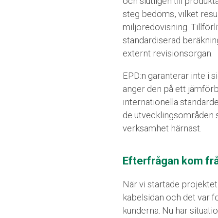
och slutligen till produk
steg bedöms, vilket result
miljöredovisning. Tillfö
standardiserad beräknin
externt revisionsorgan.
EPD:n garanterar inte i sig
anger den på ett jämförb
internationella standarde
de utvecklingsområden 
verksamhet härnäst.
Efterfrågan kom fr
När vi startade projektet
kabelsidan och det var fo
kunderna. Nu har situati