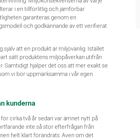
tåtervinning. Miljökonsekvenserna av varje
erar i en tillförlitlig och jämförbar
rlitligheten garanteras genom en
gsmodell och godkännande av ett verifierat
 själv att en produkt är miljövänlig. Istället
art sätt produktens miljöpåverkan utifrån
r. Samtidigt hjälper det oss att mer exakt se
som vi bör uppmärksamma i vår egen
ån kunderna
 för cirka två år sedan var ämnet nytt på
rtfarande inte så stor efterfrågan från
onen helt klart förändrats. Även om det