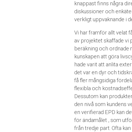
knappast finns några dir
diskussioner och enkäter
verkligt uppvaknande i d
Vi har framför allt velat 
av projektet skaffade v
beräkning och ordnade m
kunskapen att göra livsc
hade varit att anlita ex
det var en dyr och tidskr
få fler mångsidiga fördel
flexibla och kostnadseff
Dessutom kan produktens
den nivå som kundens verk
en verifierad EPD kan de
för ändamålet , som utfö
från tredje part. Ofta k