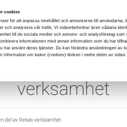
lt
Hållbarhet
Referenser
Karriär hos Reka
Kontakt
r cookies
rare för att anpassa innehållet och annonserna till användarna, t
er och analysera vår trafik. Vi vidarebefordrar även sådana ident
TER
ANVÄNDNINGSOMRÅDEN
TRUMMOR
 enhet till de sociala medier och annons- och analysföretag som
ombinera informationen med annan information som du har tillhand
du har använt deras tjänster. Du kan förändra användningen av 
rån Information om kakor (cookies)-länken i nedre delen av sidan.
som en del av 
verksamhet
n del av Rekas verksamhet