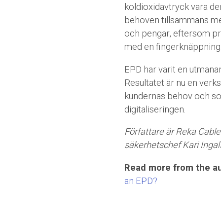
koldioxidavtryck vara d
behoven tillsammans med k
och pengar, eftersom pr
med en fingerknäppning
EPD har varit en utmana
Resultatet är nu en ver
kundernas behov och som 
digitaliseringen.
Författare är Reka Cables
säkerhetschef Kari Ingal
Read more from the au
an EPD?