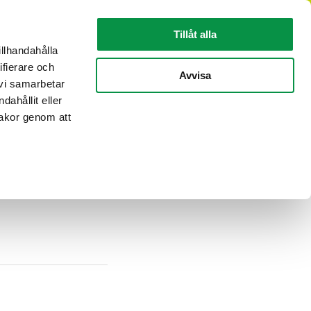
SV
Tillåt alla
illhandahålla
ifierare och
KABELINFORMATION
OM REKA
Avvisa
 vi samarbetar
ahållit eller
kakor genom att
Rekas