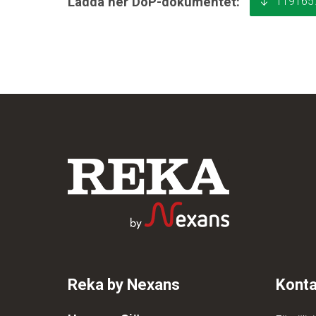
119165
Ladda ner DoP-dokumentet:
Reka by Nexans
Konta