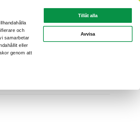
SV
Tillåt alla
illhandahålla
ifierare och
KABELINFORMATION
OM REKA
Avvisa
 vi samarbetar
ahållit eller
kakor genom att
2022