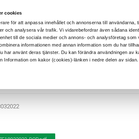
lt
Hållbarhet
Referenser
Karriär hos Reka
Kontakt
r cookies
rare för att anpassa innehållet och annonserna till användarna, t
er och analysera vår trafik. Vi vidarebefordrar även sådana ident
TER
ANVÄNDNINGSOMRÅDEN
TRUMMOR
 enhet till de sociala medier och annons- och analysföretag som
ombinera informationen med annan information som du har tillhand
du har använt deras tjänster. Du kan förändra användningen av 
rån Information om kakor (cookies)-länken i nedre delen av sidan.
-1191657E1803
8032022