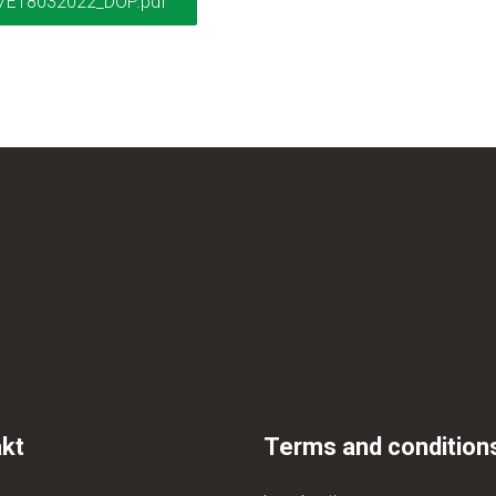
7E18032022_DOP.pdf
kt
Terms and condition