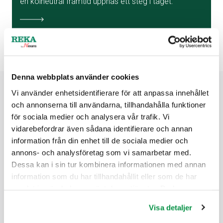
en kolneutral framtid uppnås ett steg i taget.
Denna webbplats använder cookies
Vi använder enhetsidentifierare för att anpassa innehållet
och annonserna till användarna, tillhandahålla funktioner
för sociala medier och analysera vår trafik. Vi
vidarebefordrar även sådana identifierare och annan
information från din enhet till de sociala medier och
annons- och analysföretag som vi samarbetar med.
Dessa kan i sin tur kombinera informationen med annan
information som du har tillhandahållit eller som de har
Lokala
samlat in när du har använt deras tjänster. Du kan
Våra försäljningsbolag arbetar lokalt nära kunden.
förändra användningen av kakor genom att förändra
Visa detaljer
inställningarna från Information om kakor (cookies)-