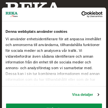
Denna webbplats använder cookies
Vi använder enhetsidentifierare för att anpassa innehållet
Reka by Nexans
och annonserna till användarna, tillhandahålla funktioner
för sociala medier och analysera vår trafik. Vi
Hampus Sjögren
vidarebefordrar även sådana identifierare och annan
Försäljningschef
information från din enhet till de sociala medier och
annons- och analysföretag som vi samarbetar med.
+46 738 414 026
Dessa kan i sin tur kombinera informationen med annan
information som du har tillhandahållit eller som de har
samlat in när du har använt deras tjänster. Du kan
Kontakt
förändra användningen av kakor genom att förändra
Visa detaljer
inställningarna från Information om kakor (cookies)-
Försäljning
länken i nedre delen av sidan.
Tekniskt kundstöd