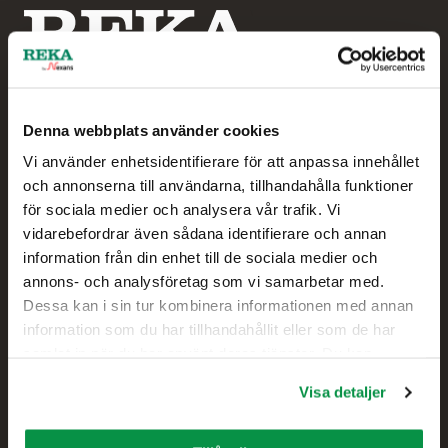
Denna webbplats använder cookies
Vi använder enhetsidentifierare för att anpassa innehållet
Reka by Nexans
och annonserna till användarna, tillhandahålla funktioner
för sociala medier och analysera vår trafik. Vi
Hampus Sjögren
vidarebefordrar även sådana identifierare och annan
Försäljningschef
information från din enhet till de sociala medier och
annons- och analysföretag som vi samarbetar med.
+46 738 414 026
Dessa kan i sin tur kombinera informationen med annan
information som du har tillhandahållit eller som de har
samlat in när du har använt deras tjänster. Du kan
Kontakt
förändra användningen av kakor genom att förändra
Visa detaljer
inställningarna från Information om kakor (cookies)-
Försäljning
länken i nedre delen av sidan.
Tekniskt kundstöd