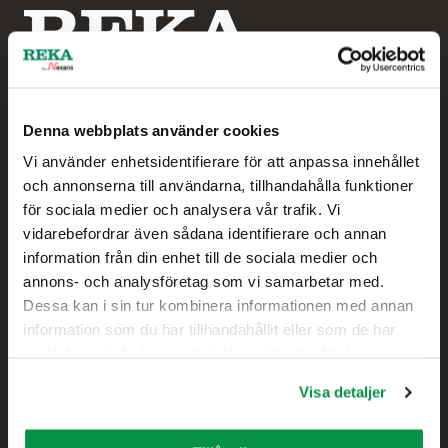
Denna webbplats använder cookies
Vi använder enhetsidentifierare för att anpassa innehållet
Reka by Nexans
och annonserna till användarna, tillhandahålla funktioner
för sociala medier och analysera vår trafik. Vi
Hampus Sjögren
vidarebefordrar även sådana identifierare och annan
Försäljningschef
information från din enhet till de sociala medier och
annons- och analysföretag som vi samarbetar med.
+46 738 414 026
Dessa kan i sin tur kombinera informationen med annan
information som du har tillhandahållit eller som de har
samlat in när du har använt deras tjänster. Du kan
Kontakt
förändra användningen av kakor genom att förändra
Visa detaljer
inställningarna från Information om kakor (cookies)-
Försäljning
länken i nedre delen av sidan.
Tekniskt kundstöd