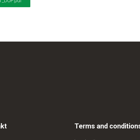
1_DOP.pdf
kt
Terms and condition