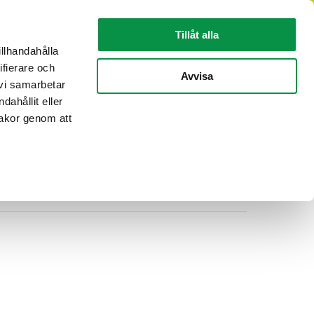
SV
Tillåt alla
illhandahålla
ifierare och
KABELINFORMATION
OM REKA
Avvisa
 vi samarbetar
ahållit eller
kakor genom att