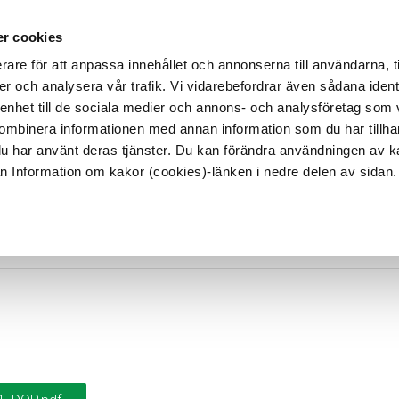
lt
Hållbarhet
Referenser
Karriär hos Reka
Kontakt
r cookies
rare för att anpassa innehållet och annonserna till användarna, t
er och analysera vår trafik. Vi vidarebefordrar även sådana ident
TER
ANVÄNDNINGSOMRÅDEN
TRUMMOR
 enhet till de sociala medier och annons- och analysföretag som
ombinera informationen med annan information som du har tillhand
du har använt deras tjänster. Du kan förändra användningen av 
rån Information om kakor (cookies)-länken i nedre delen av sidan.
DoP-2017051