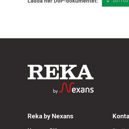
201705
Ladda ner DoP-dokumentet:
Reka by Nexans
Konta