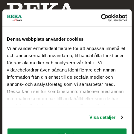
Denna webbplats använder cookies
Vi använder enhetsidentifierare för att anpassa innehållet
Reka by Nexans
och annonserna till användarna, tillhandahålla funktioner
för sociala medier och analysera vår trafik. Vi
Hampus Sjögren
vidarebefordrar även sådana identifierare och annan
Försäljningschef
information från din enhet till de sociala medier och
annons- och analysföretag som vi samarbetar med.
+46 738 414 026
Dessa kan i sin tur kombinera informationen med annan
information som du har tillhandahållit eller som de har
samlat in när du har använt deras tjänster. Du kan
Kontakt
förändra användningen av kakor genom att förändra
Visa detaljer
inställningarna från Information om kakor (cookies)-
Försäljning
länken i nedre delen av sidan.
Tekniskt kundstöd