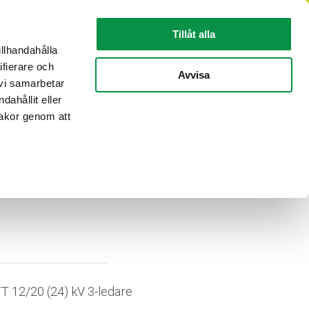
SV
Tillåt alla
illhandahålla
ifierare och
KABELINFORMATION
OM REKA
Avvisa
 vi samarbetar
ahållit eller
kakor genom att
4) kV
T 12/20 (24) kV 3-ledare