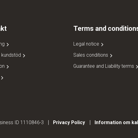
kt
Terms and condition
ing
Legal notice
t kundstöd
Sales conditions
ion
Guarantee and Liability terms
g
Business ID 1110846-3
Privacy Policy
Information om ka