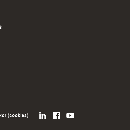
s
kor (cookies)