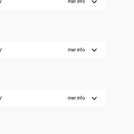
V
mer info
V
mer info
V
mer info