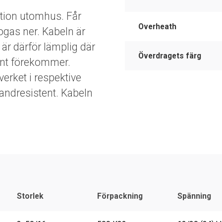
ation utomhus. Får
Overheath
logas ner. Kabeln är
 är därför lämplig där
Överdragets färg
ent förekommer.
lverket i respektive
randresistent. Kabeln
Storlek
Förpackning
Spänning