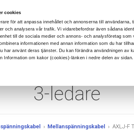
lt
Hållbarhet
Referenser
Karriär hos Reka
Kontakt
r cookies
rare för att anpassa innehållet och annonserna till användarna, t
er och analysera vår trafik. Vi vidarebefordrar även sådana ident
TER
ANVÄNDNINGSOMRÅDEN
TRUMMOR
 enhet till de sociala medier och annons- och analysföretag som
ombinera informationen med annan information som du har tillhand
du har använt deras tjänster. Du kan förändra användningen av 
rån Information om kakor (cookies)-länken i nedre delen av sidan.
-F TT 12/20 (2
3-ledare
gspänningskabel
Mellanspänningskabel
AXLJ-F T