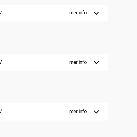
V
mer info
V
mer info
V
mer info